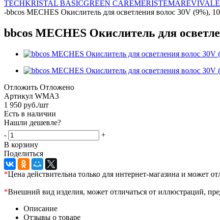
TECH
KRISTAL BASIC
GREEN CARE
MERISTEMA
REVIVAL
E
-
bbcos MECHES Окислитель для осветления волос 30V (9%), 10
bbcos MECHES Окислитель для осветлен
Отложить
Отложено
Артикул
WMA3
1 950
руб.
/шт
Есть в наличии
Нашли дешевле?
-
+
В корзину
Поделиться
*
Цена действительна только для интернет-магазина и может от
*
Внешний вид изделия, может отличаться от иллюстраций, пре
Описание
Отзывы о товаре