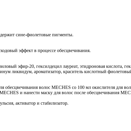
содержит сине-фиолетовые пигменты.
уходовый эффект в процессе обесцвечивания.
риловый эфир-20, гексилдецил лауреат, этидроновая кислота, ге
афинум ликвидум, ароматизатор, краситель кислотный фиолетовы
я обесцвечивания волос MECHES со 100 мл окислителя для вол
 MECHES и нанести маску для волос после обесцвечивания ME
ульсия, активатор и стабилизатор.