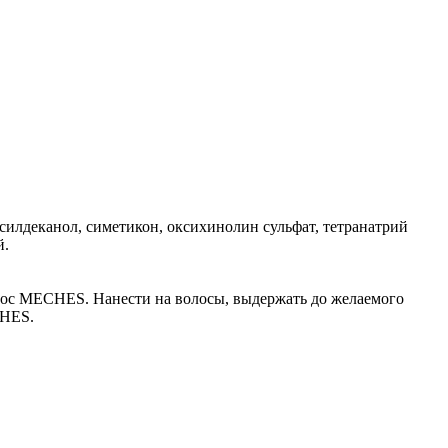
ксилдеканол, симетикон, оксихинолин сульфат, тетранатрий
й.
ос MECHES. Нанести на волосы, выдержать до желаемого
CHES.