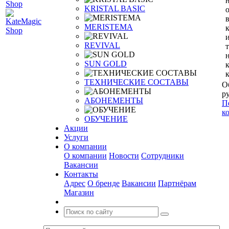
KRISTAL BASIC
MERISTEMA
REVIVAL
SUN GOLD
ТЕХНИЧЕСКИЕ СОСТАВЫ
О
ру
АБОНЕМЕНТЫ
П
к
ОБУЧЕНИЕ
Акции
Услуги
О компании
О компании
Новости
Сотрудники
Вакансии
Контакты
Адрес
О бренде
Вакансии
Партнёрам
Магазин