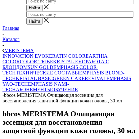
Главная
-
Каталог
-
MERISTEMA
INNOVATION EVO
KERATIN COLOR
EARTHIA
COLOR
COLOR TRIBE
KRISTAL EVO
РАБОТА С
БЛОНДОМ
SUN GOLD
EMPHASIS COLOR-
TECH
ТЕХНИЧЕСКИЕ СОСТАВЫ
EMPHASIS BLOND-
TECH
KRISTAL BASIC
GREEN CARE
REVIVAL
EMPHASIS
YAO-TECH
EMPHASIS NAMI-
TECH
АБОНЕМЕНТЫ
ОБУЧЕНИЕ
-
bbcos MERISTEMA Очищающая эссенция для
восстановления защитной функции кожи головы, 30 мл
bbcos MERISTEMA Очищающая
эссенция для восстановления
защитной функции кожи головы, 30 мл